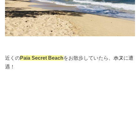
近くの
Paia Secret Beach
をお散歩していたら、
ホヌ
に遭
遇！