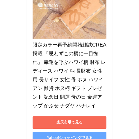
限定カラー再予約開始雑誌CREA
掲載 「思わずこの柄に一目惚
れ」 幸運を呼ぶハワイ柄 財布 レ
ディース ハワイ 柄 長財布 女性
用 長サイフ 女性 母 ホヌ ハワイ
アン 雑貨 ホヌ柄 ギフト プレゼ
ント 記念日 開運 母の日 金運ア
ップ かぶせ ナダヤ ハナレイ
楽天市場で見る
Yahoo!ショッピングで見る