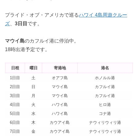
プライド・オブ・アメリカで巡る
ハワイ 4島周遊クルー
ズ
、
3日目
です。
マウイ島
のカフルイ港に停泊中。
18時出港予定です。
日程
曜日
寄港地
港名
1日目
土
オアフ島
ホノルル港
2日目
日
マウイ島
カフルイ港
3日目
月
マウイ島
カフルイ港
4日目
火
ハワイ島
ヒロ港
5日目
水
ハワイ島
コナ港
6日目
木
カウアイ島
ナウィリウィリ港
7日目
金
カウアイ島
ナウィリウィリ港