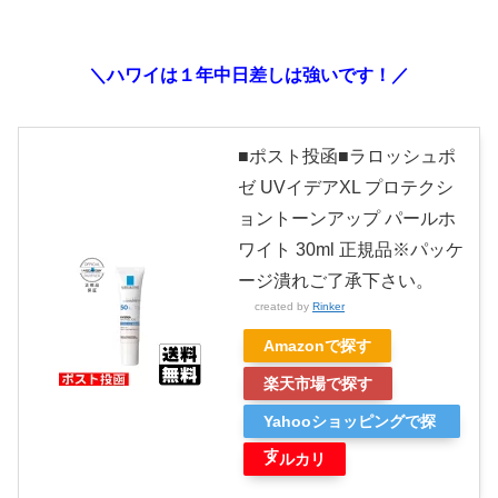
＼ハワイは１年中日差しは強いです！／
■ポスト投函■ラロッシュポ
ゼ UVイデアXL プロテクシ
ョントーンアップ パールホ
ワイト 30ml 正規品※パッケ
ージ潰れご了承下さい。
created by
Rinker
Amazonで探す
楽天市場で探す
Yahooショッピングで探
す
メルカリ