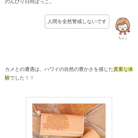
のんびり日向ぼっこ。
人間を全然警戒しないです
ちょこ
カメとの遭遇は、ハワイの自然の豊かさを感じた
貴重な体
験
でした！！