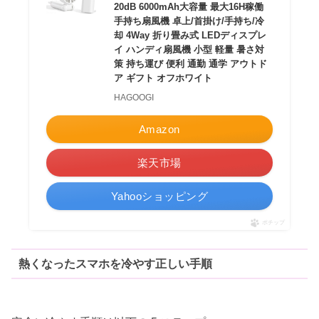
20dB 6000mAh大容量 最大16H稼働
手持ち扇風機 卓上/首掛け/手持ち/冷
却 4Way 折り畳み式 LEDディスプレ
イ ハンディ扇風機 小型 軽量 暑さ対
策 持ち運び 便利 通勤 通学 アウトド
ア ギフト オフホワイト
HAGOOGI
Amazon
楽天市場
Yahooショッピング
ポチップ
熱くなったスマホを
冷やす正しい手順