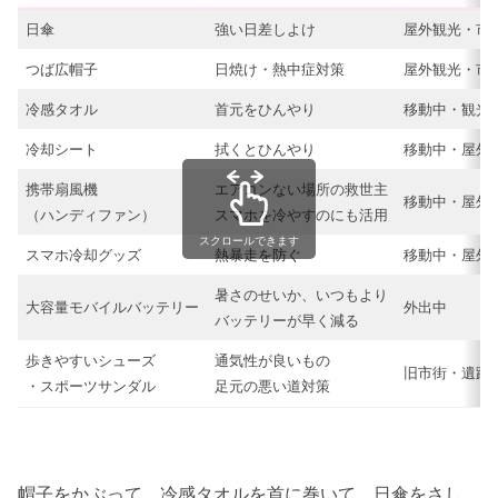
日傘
強い日差しよけ
屋外観光・市
つば広帽子
日焼け・熱中症対策
屋外観光・市
冷感タオル
首元をひんやり
移動中・観光
冷却シート
拭くとひんやり
移動中・屋外
携帯扇風機
エアコンない場所の救世主
移動中・屋外
（ハンディファン）
スマホを冷やすのにも活用
スクロールできます
スマホ冷却グッズ
熱暴走を防ぐ
移動中・屋外
暑さのせいか、いつもより
大容量モバイルバッテリー
外出中
バッテリーが早く減る
歩きやすいシューズ
通気性が良いもの
旧市街・遺跡
・スポーツサンダル
足元の悪い道対策
帽子をかぶって、冷感タオルを首に巻いて、日傘をさし